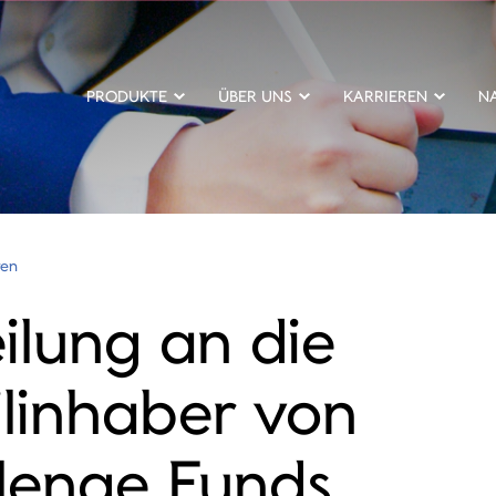
PRODUKTE
ÜBER UNS
KARRIEREN
N
ten
eilung an die
ilinhaber von
lenge Funds