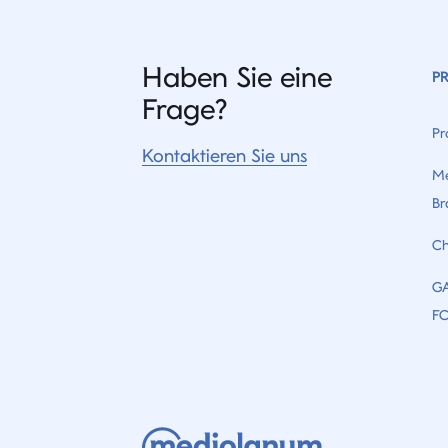
Haben Sie eine
P
Frage?
Pr
Kontaktieren Sie uns
Me
Br
Ch
G
F