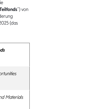
ie
Teilfonds
”) von
nderung
 2025 (das
nds
tunities
nd Materials