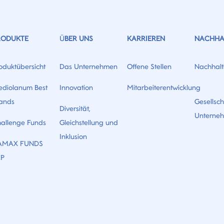
RODUKTE
ÜBER UNS
KARRIEREN
NACHHAL
oduktübersicht
Das Unternehmen
Offene Stellen
Nachhalti
diolanum Best
Innovation
Mitarbeiterentwicklung
ands
Gesellsch
Diversität,
Unterne
allenge Funds
Gleichstellung und
Inklusion
AMAX FUNDS
CP