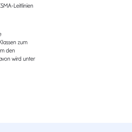
MA-Leitlinien
e
-Klassen zum
 um den
von wird unter