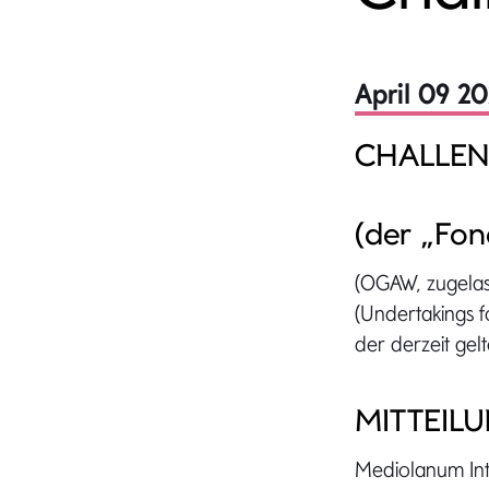
April 09 2
CHALLEN
(der „Fon
(OGAW, zugelas
(Undertakings fo
der derzeit gel
MITTEIL
Mediolanum Inte