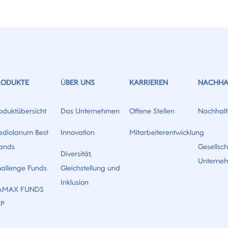
RODUKTE
ÜBER UNS
KARRIEREN
NACHHAL
oduktübersicht
Das Unternehmen
Offene Stellen
Nachhalti
diolanum Best
Innovation
Mitarbeiterentwicklung
ands
Gesellsch
Diversität,
Unterne
allenge Funds
Gleichstellung und
Inklusion
AMAX FUNDS
CP