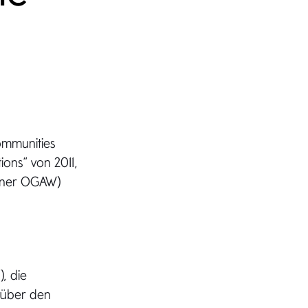
ommunities
ions“ von 2011,
ssener OGAW)
“), die
 über den