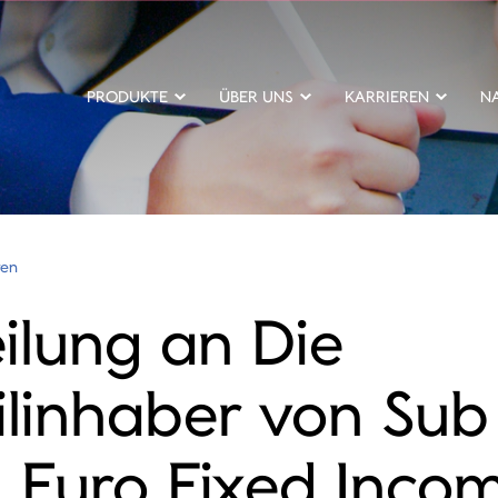
PRODUKTE
ÜBER UNS
KARRIEREN
N
ten
eilung an Die
ilinhaber von Sub
 Euro Fixed Inco