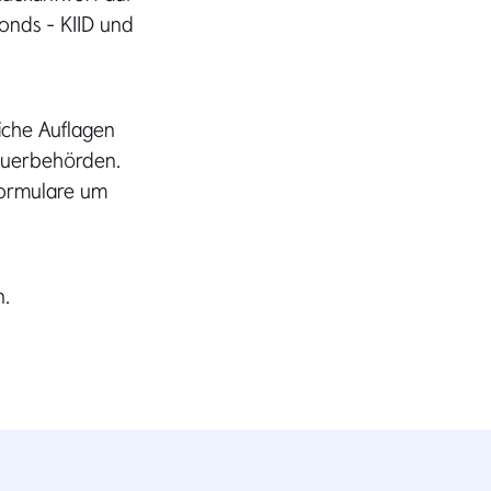
onds - KIID und
iche Auflagen
teuerbehörden.
Formulare um
n.