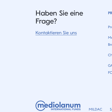
Haben Sie eine
P
Frage?
Pr
Kontaktieren Sie uns
Me
Br
Ch
G
F
MILDAC
S