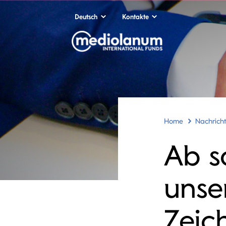
Deutsch
Kontakte
Home
Nachrich
Ab s
unse
Zeic