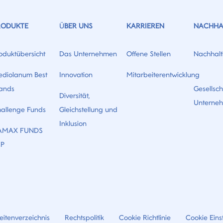
RODUKTE
ÜBER UNS
KARRIEREN
NACHHAL
oduktübersicht
Das Unternehmen
Offene Stellen
Nachhalti
diolanum Best
Innovation
Mitarbeiterentwicklung
ands
Gesellsch
Diversität,
Unterne
allenge Funds
Gleichstellung und
Inklusion
AMAX FUNDS
CP
eitenverzeichnis
Rechtspolitik
Cookie Richtlinie
Cookie Eins