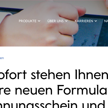
PRODUKTE
ÜBER UNS
KARRIEREN
N
ten
ofort stehen Ihne
re neuen Formula
hnungsschein und