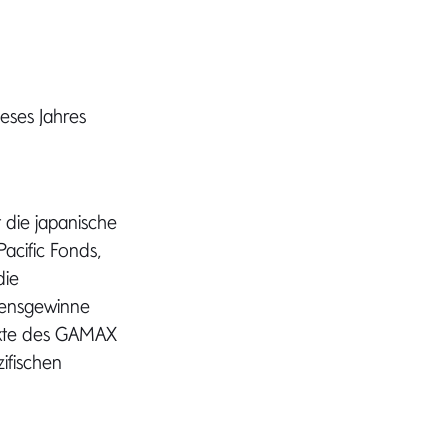
ieses Jahres
t die japanische
acific Fonds,
die
mensgewinne
unkte des GAMAX
zifischen