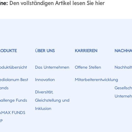
ine:
Den vollständigen Artikel lesen Sie hier
RODUKTE
ÜBER UNS
KARRIEREN
NACHHAL
oduktübersicht
Das Unternehmen
Offene Stellen
Nachhalti
diolanum Best
Innovation
Mitarbeiterentwicklung
ands
Gesellsch
Diversität,
Unterne
allenge Funds
Gleichstellung und
Inklusion
AMAX FUNDS
CP