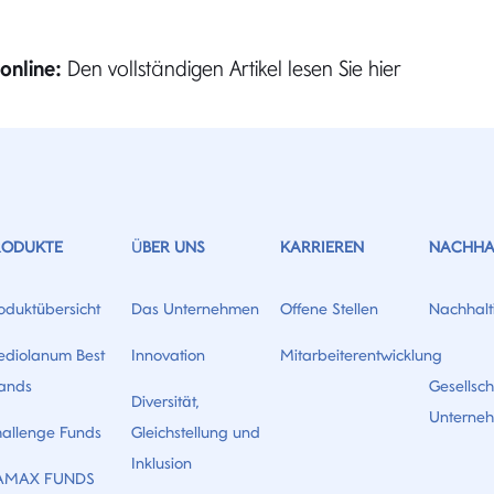
online:
Den vollständigen Artikel lesen Sie hier
RODUKTE
ÜBER UNS
KARRIEREN
NACHHAL
oduktübersicht
Das Unternehmen
Offene Stellen
Nachhalti
diolanum Best
Innovation
Mitarbeiterentwicklung
ands
Gesellsch
Diversität,
Unterne
allenge Funds
Gleichstellung und
Inklusion
AMAX FUNDS