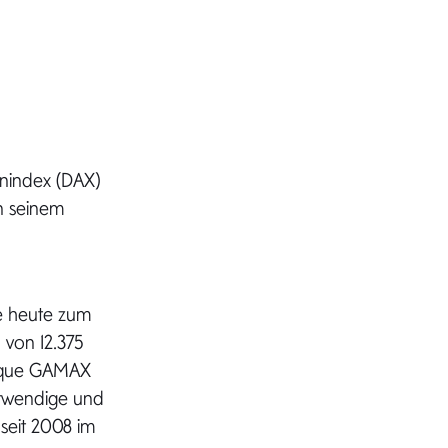
nindex (DAX)
on seinem
e heute zum
 von 12.375
utique GAMAX
otwendige und
 seit 2008 im