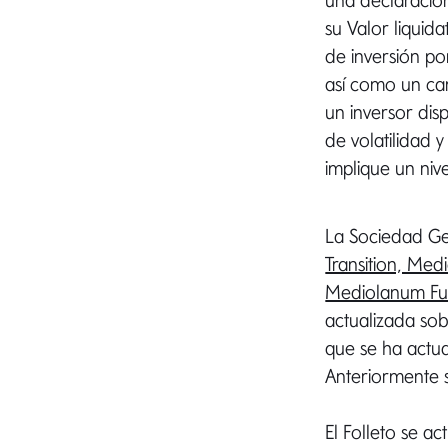
una declaración
su Valor liquidat
de inversión po
así como un cam
un inversor dis
de volatilidad 
implique un niv
La Sociedad Ges
Transition, Me
Mediolanum Fut
actualizada sob
que se ha actua
Anteriormente 
El Folleto se a