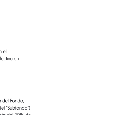
n el
ectiva en
ra del Fondo,
d
(el "Subfondo")