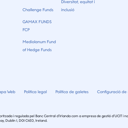
Diversitat, equitat i
Challenge Funds
inclusió
GAMAX FUNDS
FCP
Mediolanum Fund
of Hedge Funds
pa Web
Política legal
Política de galetes
Configuració de 
ritzada i regulada pel Banc Central d’Irlanda com a empresa de gestió d’UCIT i no
ay, Dublin 1, D01 C4E0, Ireland.