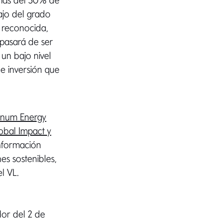
 más del 30% de
bajo del grado
e reconocida,
 pasará de ser
 un bajo nivel
de inversión que
anum Energy
obal Impact y
información
es sostenibles,
l VL.
dor del 2 de