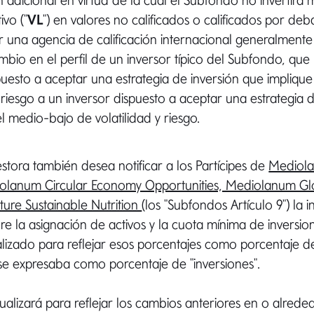
 adicional en virtud de la cual el Subfondo no invertirá
ivo ("
VL
") en valores no calificados o calificados por de
r una agencia de calificación internacional generalment
bio en el perfil de un inversor típico del Subfondo, que
puesto a aceptar una estrategia de inversión que implique
y riesgo a un inversor dispuesto a aceptar una estrategia 
el medio-bajo de volatilidad y riesgo.
tora también desea notificar a los Partícipes de
Mediol
diolanum Circular Economy Opportunities, Mediolanum Gl
ure Sustainable Nutrition
(los "Subfondos Artículo 9") la 
re la asignación de activos y la cuota mínima de inversion
lizado para reflejar esos porcentajes como porcentaje de
se expresaba como porcentaje de "inversiones".
ctualizará para reflejar los cambios anteriores en o alrede