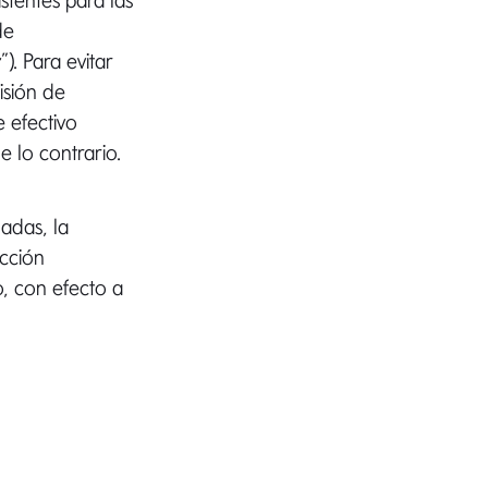
stentes para las
de
r
”). Para evitar
isión de
 efectivo
e lo contrario.
adas, la
ucción
o, con efecto a