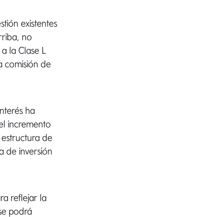
tión existentes
rriba, no
 a la Clase L
a comisión de
nterés ha
 el incremento
 estructura de
a de inversión
a reflejar la
 se podrá