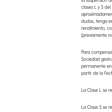
la suspensión d
clases L y S de
aproximadament
dudas, tenga e
rendimiento, co
(previamente no
Para compensar
Sociedad gestor
permanente en l
partir de la Fe
La Clase L se r
La Clase S se r