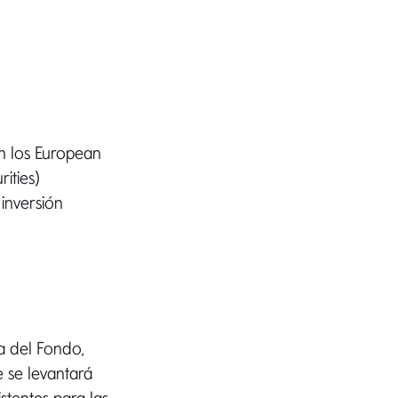
n los European
ities)
inversión
ra del Fondo,
e se levantará