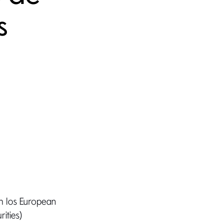
s
n los European
ities)