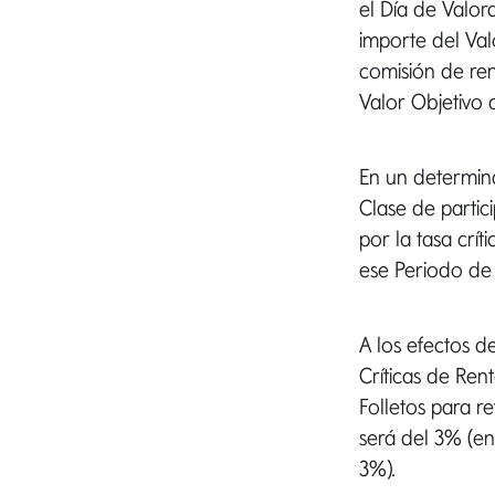
el Día de Valor
importe del Val
comisión de ren
Valor Objetivo 
En un determin
Clase de parti
por la tasa crít
ese Periodo de 
A los efectos d
Críticas de Ren
Folletos para re
será del 3% (en
3%).