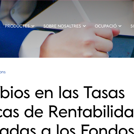
PRODUCTES
SOBRE NOSALTRES
OCUPACIÓ
S
ions
ios en las Tasas
icas de Rentabilid
cadas a los Fondo