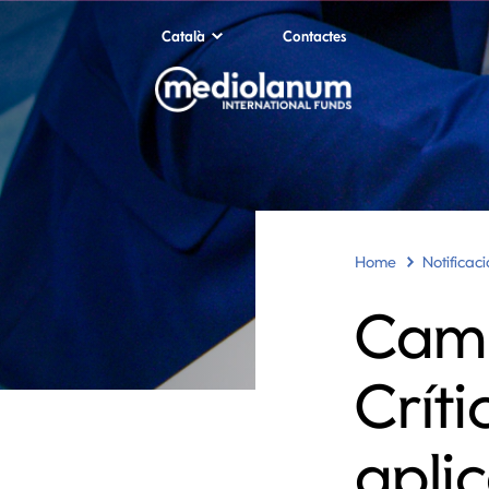
Català
Contactes
Home
Notificac
Camb
Crít
apli