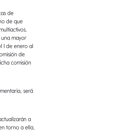
cas de
cho de que
ultiactivos.
se una mayor
l 1 de enero al
comisión de
dicha comisión
mentaria, será
actualizarán a
en torno a ella,