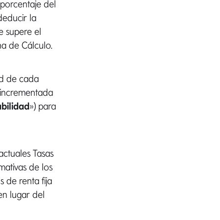
 porcentaje del
deducir la
e supere el
ha de Cálculo.
ad de cada
a incrementada
abilidad
») para
 actuales Tasas
mativas de los
 de renta fija
en lugar del