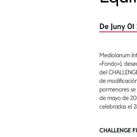
De Juny 01
Mediolanum Int
«Fondo»), desea
del CHALLENGE 
de modificación
pormenores se r
de mayo de 202
celebradas el 
CHALLENGE 