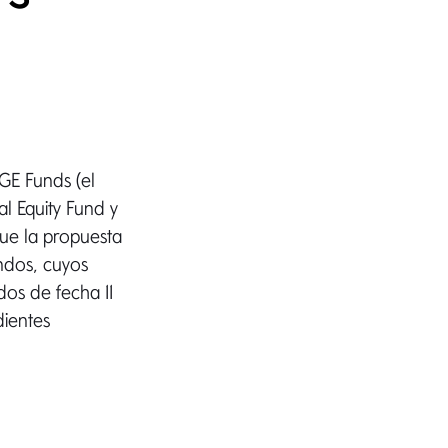
GE Funds (el
l Equity Fund y
ue la propuesta
ondos, cuyos
dos de fecha 11
ientes