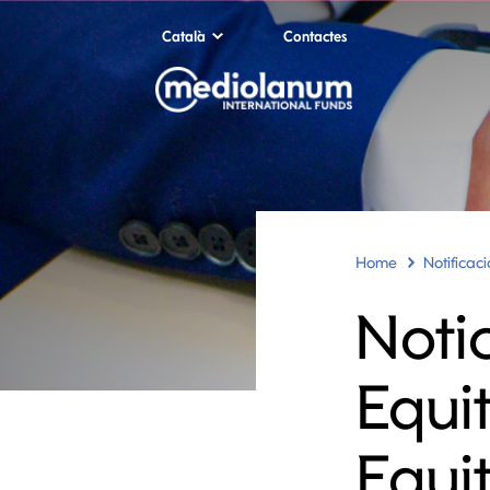
Català
Contactes
Home
Notificac
Noti
Equi
Equi