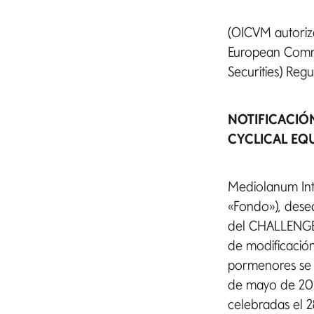
(OICVM autoriza
European Commun
Securities) Regu
NOTIFICACIÓN
CYCLICAL EQ
Mediolanum Int
«Fondo»), desea
del CHALLENGE 
de modificación
pormenores se r
de mayo de 202
celebradas el 