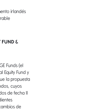
ento irlandés
erable
Y FUND &
GE Funds (el
l Equity Fund y
ue la propuesta
ondos, cuyos
dos de fecha 11
ientes
 cambios de