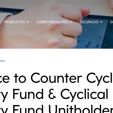
PRODUCTES
SOBRE NOSALTRES
OCUPACIÓ
S
ions
ce to Counter Cycl
ty Fund & Cyclical
ty Fund Unitholde